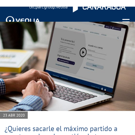
txt.part.group.veolia
Menu 
23 ABR 2020
¿Quieres sacarle el máximo partido a