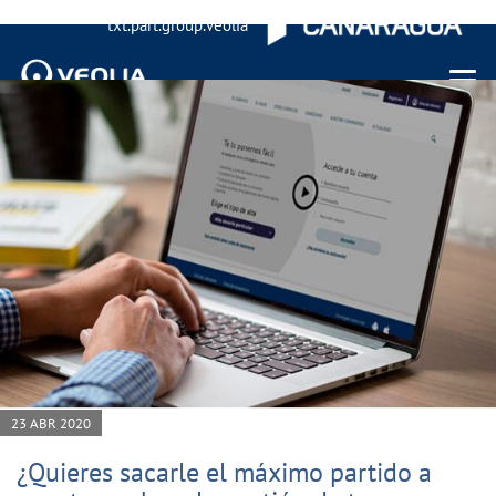
txt.part.group.veolia
Menu 
23 ABR 2020
¿Quieres sacarle el máximo partido a