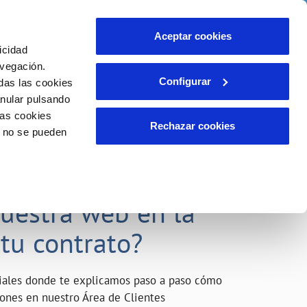
o
Actualidad
Ayuda
Contáctanos
Aceptar cookies
icidad
Área de clientes
s compromisos
avegación.
Configurar
das las cookies
anular pulsando
INCIDENCIAS
las cookies
Comunica anomalías o posibles
Rechazar cookies
o no se pueden
fraudes
liente)
o
Reclamaciones
acarle el máximo
nuestra web en la
 tu contrato?
riales donde te explicamos paso a paso cómo
tiones en nuestro Área de Clientes