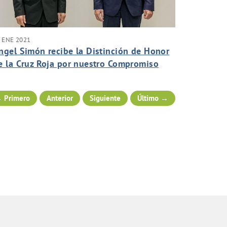
 ENE 2021
ngel Simón recibe la Distinción de Honor
e la Cruz Roja por nuestro Compromiso
ocial
 Primero
Anterior
Siguiente
Último →