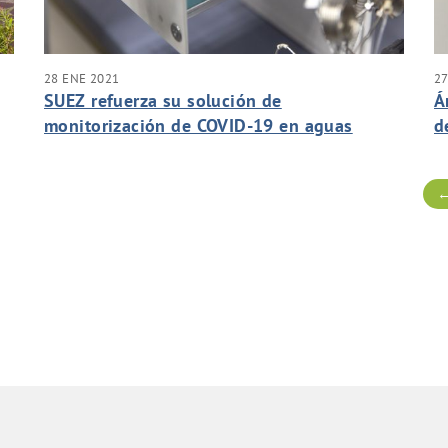
28 ENE 2021
27
SUEZ refuerza su solución de
Á
monitorización de COVID-19 en aguas
d
residuales para incluir la detección de la
S
nueva cepa británica
←