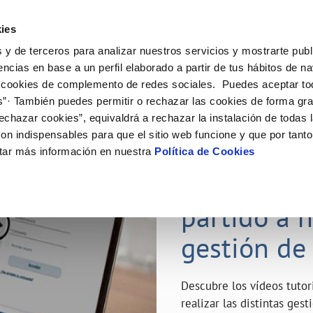
ES
Emple
ies
 y de terceros para analizar nuestros servicios y mostrarte publ
ne
Tu Servicio
Tu Agua
Conócenos
Nuestro
encias en base a un perfil elaborado a partir de tus hábitos de n
 cookies de complemento de redes sociales. Puedes aceptar to
s”· También puedes permitir o rechazar las cookies de forma gr
N AL CLIENTE
D
Y CUMPLIMIENTO
NTRATOS
COMPROMISO DE SERVICIO
CUIDADOS DEL AGUA
MODIFICACIÓN DE DATOS
echazar cookies”, equivaldrá a rechazar la instalación de todas 
AS DE GESTIÓN Y CERTIFICADOS
 de contacto
calidad del agua
bio de titular
Carta de compromisos
Consejos de ahorro
Actualizar datos bancarios
on indispensables para que el sitio web funcione y que por tant
a de suministro
Customer Counsel (Defensa del c
Depósitos de reserva
Actualizar datos de domicili
23 ABR 2020
tar más información en nuestra
Política de Cookies
via
a de suministro
Normativa del servicio
Actualizar datos personales
¿Quieres s
icitud de Acometida
Junta de Arbitraje
obras y afectaciones
umentación contratación
Programa CONTIGO
partido a 
ación de fuga interior
gestión de
VER TODAS LAS GESTIONES
Descubre los vídeos tuto
realizar las distintas ges