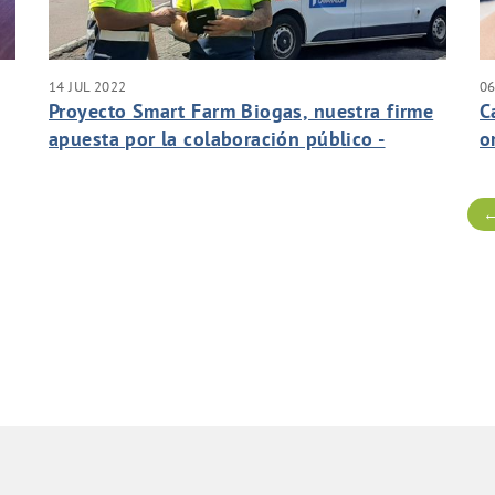
14 JUL 2022
06
Proyecto Smart Farm Biogas, nuestra firme
C
apuesta por la colaboración público -
o
privada.
←