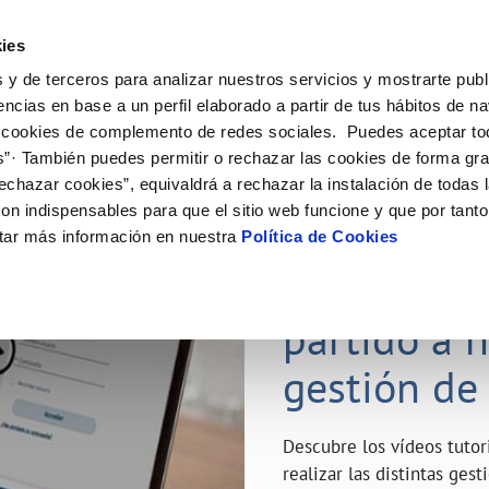
ES
Emple
ies
 y de terceros para analizar nuestros servicios y mostrarte publ
ne
Tu Servicio
Tu Agua
Conócenos
Nuestro
encias en base a un perfil elaborado a partir de tus hábitos de n
 cookies de complemento de redes sociales. Puedes aceptar to
s”· También puedes permitir o rechazar las cookies de forma gr
N AL CLIENTE
D
Y CUMPLIMIENTO
NTRATOS
COMPROMISO DE SERVICIO
CUIDADOS DEL AGUA
MODIFICACIÓN DE DATOS
echazar cookies”, equivaldrá a rechazar la instalación de todas 
AS DE GESTIÓN Y CERTIFICADOS
 de contacto
calidad del agua
bio de titular
Carta de compromisos
Consejos de ahorro
Actualizar datos bancarios
on indispensables para que el sitio web funcione y que por tant
a de suministro
Customer Counsel (Defensa del c
Depósitos de reserva
Actualizar datos de domicili
23 ABR 2020
tar más información en nuestra
Política de Cookies
via
a de suministro
Normativa del servicio
Actualizar datos personales
¿Quieres s
icitud de Acometida
Junta de Arbitraje
obras y afectaciones
umentación contratación
Programa CONTIGO
partido a 
ación de fuga interior
gestión de
VER TODAS LAS GESTIONES
Descubre los vídeos tuto
realizar las distintas ges