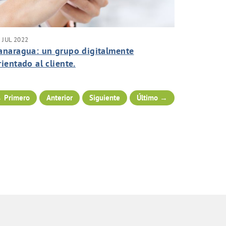
 JUL 2022
anaragua: un grupo digitalmente
rientado al cliente.
 Primero
Anterior
Siguiente
Último →