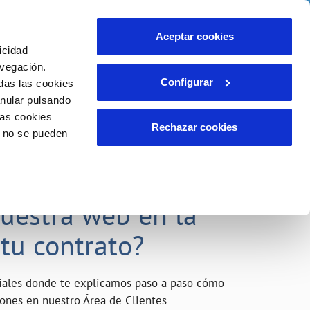
o
Actualidad
Ayuda
Contáctanos
Aceptar cookies
icidad
Área de clientes
s compromisos
avegación.
Configurar
das las cookies
anular pulsando
INCIDENCIAS
las cookies
Comunica anomalías o posibles
Rechazar cookies
o no se pueden
fraudes
liente)
o
Reclamaciones
acarle el máximo
nuestra web en la
 tu contrato?
riales donde te explicamos paso a paso cómo
tiones en nuestro Área de Clientes