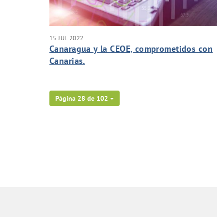
15 JUL 2022
Canaragua y la CEOE, comprometidos con
Canarias.
Página 28 de 102