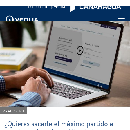
txt.part.group.veolia
Menu 
23 ABR 2020
¿Quieres sacarle el máximo partido a