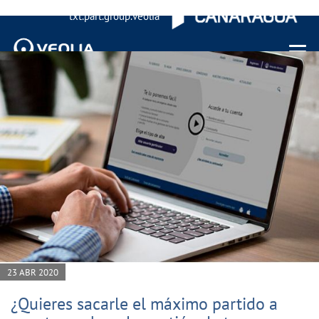
txt.part.group.veolia
Menu 
23 ABR 2020
¿Quieres sacarle el máximo partido a