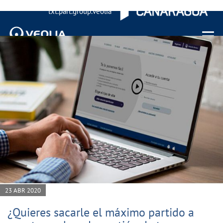
txt.part.group.veolia
Menu 
23 ABR 2020
¿Quieres sacarle el máximo partido a