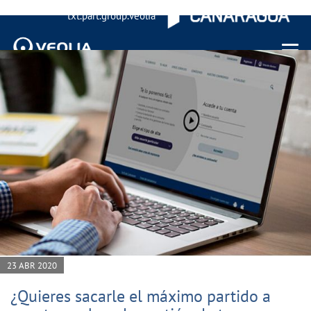
txt.part.group.veolia
Menu 
23 ABR 2020
¿Quieres sacarle el máximo partido a