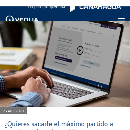
txt.part.group.veolia
Menu 
23 ABR 2020
¿Quieres sacarle el máximo partido a