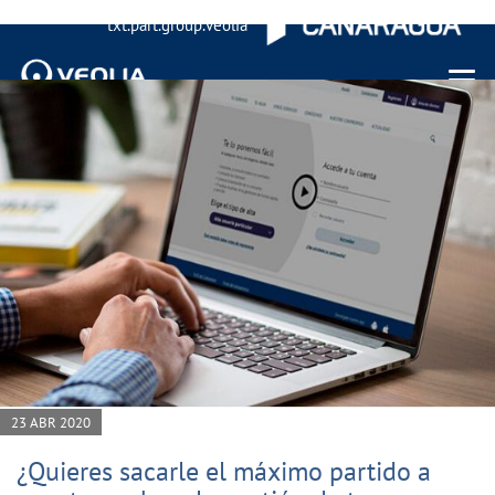
txt.part.group.veolia
Menu 
23 ABR 2020
¿Quieres sacarle el máximo partido a