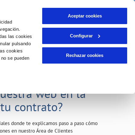
o
Actualidad
Ayuda
Contáctanos
Aceptar cookies
icidad
Área de clientes
s compromisos
avegación.
Configurar
das las cookies
anular pulsando
INCIDENCIAS
las cookies
Comunica anomalías o posibles
Rechazar cookies
o no se pueden
fraudes
liente)
o
Reclamaciones
acarle el máximo
nuestra web en la
 tu contrato?
riales donde te explicamos paso a paso cómo
tiones en nuestro Área de Clientes