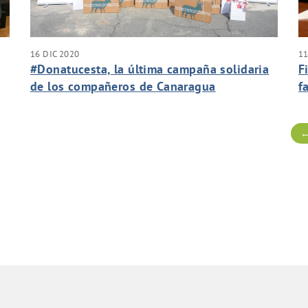
16 DIC 2020
11
#Donatucesta, la última campaña solidaria
F
de los compañeros de Canaragua
f
i
t
←