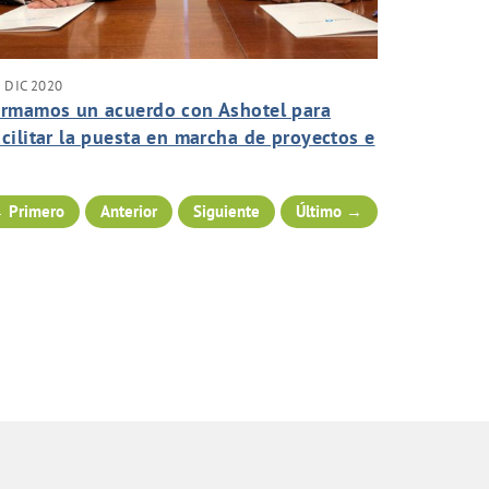
 DIC 2020
irmamos un acuerdo con Ashotel para
acilitar la puesta en marcha de proyectos e
niciativas en favor de la sostenibilidad
urística.
 Primero
Anterior
Siguiente
Último →