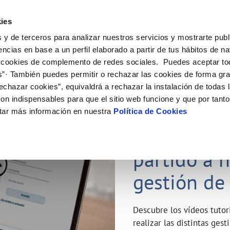
ES
Emple
ies
 y de terceros para analizar nuestros servicios y mostrarte publ
ne
Tu Servicio
Tu Agua
Conócenos
Nuestro
encias en base a un perfil elaborado a partir de tus hábitos de n
 cookies de complemento de redes sociales. Puedes aceptar to
s”· También puedes permitir o rechazar las cookies de forma gr
N AL CLIENTE
D
Y CUMPLIMIENTO
NTRATOS
COMPROMISO DE SERVICIO
CUIDADOS DEL AGUA
MODIFICACIÓN DE DATOS
echazar cookies”, equivaldrá a rechazar la instalación de todas 
AS DE GESTIÓN Y CERTIFICADOS
 de contacto
calidad del agua
bio de titular
Carta de compromisos
Consejos de ahorro
Actualizar datos bancarios
on indispensables para que el sitio web funcione y que por tant
a de suministro
Customer Counsel (Defensa del c
Depósitos de reserva
Actualizar datos de domicili
23 ABR 2020
tar más información en nuestra
Política de Cookies
via
a de suministro
Normativa del servicio
Actualizar datos personales
¿Quieres s
icitud de Acometida
Junta de Arbitraje
obras y afectaciones
umentación contratación
Programa CONTIGO
partido a 
ación de fuga interior
gestión de
VER TODAS LAS GESTIONES
Descubre los vídeos tuto
realizar las distintas ges