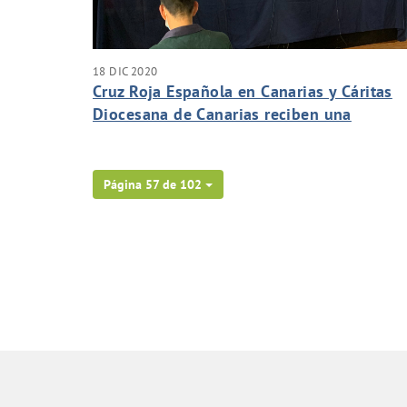
18 DIC 2020
Cruz Roja Española en Canarias y Cáritas
Diocesana de Canarias reciben una
donación de la Fundación Acuorum,
Canaragua, Aguas de Telde y Teidagua. .
Página 57 de 102