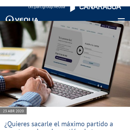
txt.part.group.veolia
Menu 
23 ABR 2020
¿Quieres sacarle el máximo partido a