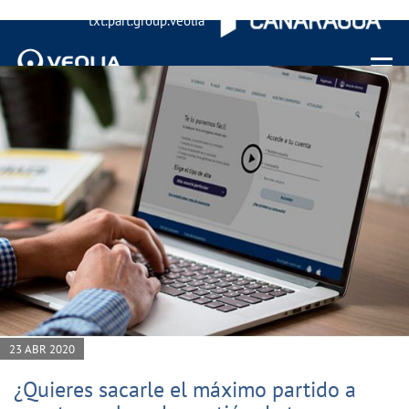
txt.part.group.veolia
Menu 
23 ABR 2020
¿Quieres sacarle el máximo partido a