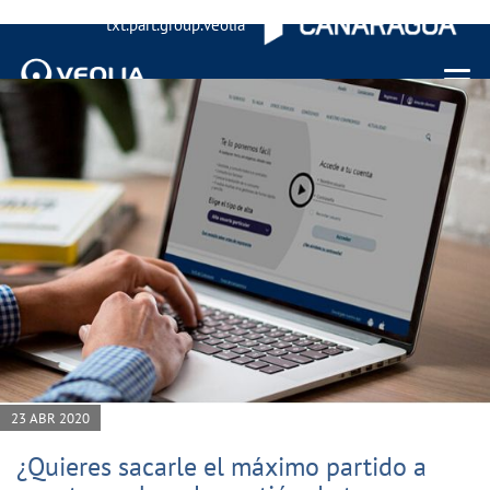
txt.part.group.veolia
Menu 
23 ABR 2020
¿Quieres sacarle el máximo partido a