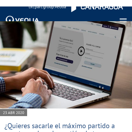
txt.part.group.veolia
Menu 
23 ABR 2020
¿Quieres sacarle el máximo partido a