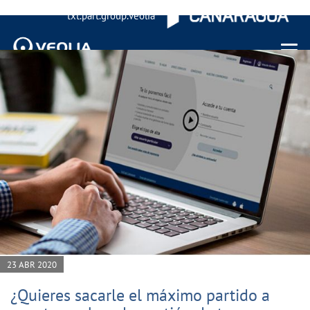
txt.part.group.veolia
Menu 
23 ABR 2020
¿Quieres sacarle el máximo partido a