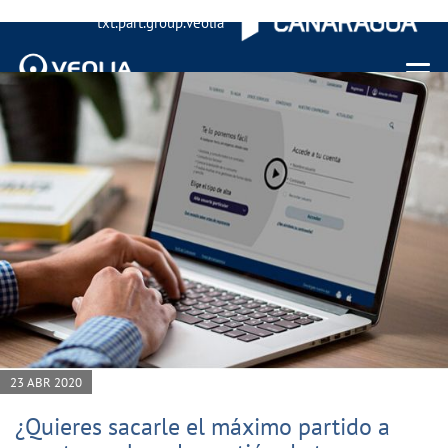
txt.part.group.veolia
Menu 
23 ABR 2020
¿Quieres sacarle el máximo partido a