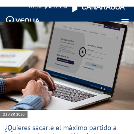
txt.part.group.veolia
Menu 
23 ABR 2020
¿Quieres sacarle el máximo partido a