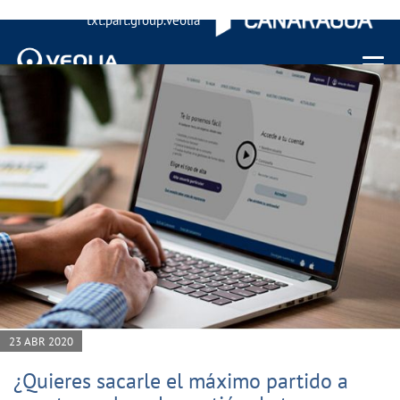
txt.part.group.veolia
Menu 
23 ABR 2020
¿Quieres sacarle el máximo partido a