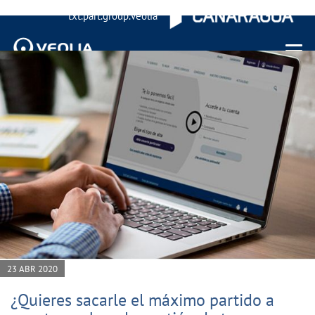
txt.part.group.veolia
Menu 
23 ABR 2020
¿Quieres sacarle el máximo partido a