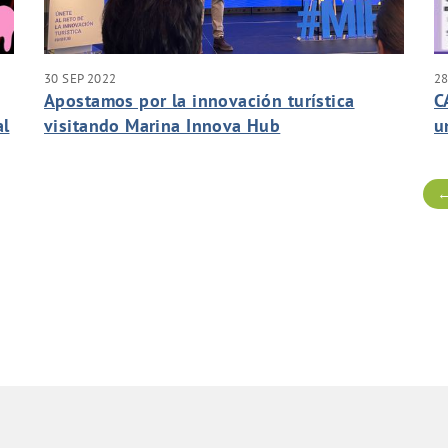
30 SEP 2022
28
Apostamos por la innovación turística
C
al
visitando Marina Innova Hub
u
←