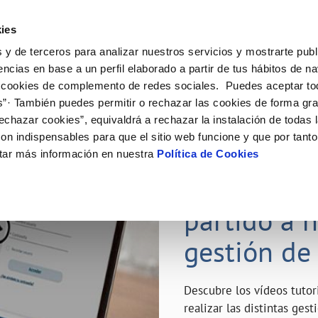
ES
Emple
ies
 y de terceros para analizar nuestros servicios y mostrarte publ
ne
Tu Servicio
Tu Agua
Conócenos
Nuestro
encias en base a un perfil elaborado a partir de tus hábitos de n
 cookies de complemento de redes sociales. Puedes aceptar to
s”· También puedes permitir o rechazar las cookies de forma gr
N AL CLIENTE
D
Y CUMPLIMIENTO
NTRATOS
COMPROMISO DE SERVICIO
CUIDADOS DEL AGUA
MODIFICACIÓN DE DATOS
echazar cookies”, equivaldrá a rechazar la instalación de todas 
AS DE GESTIÓN Y CERTIFICADOS
 de contacto
calidad del agua
bio de titular
Carta de compromisos
Consejos de ahorro
Actualizar datos bancarios
on indispensables para que el sitio web funcione y que por tant
a de suministro
Customer Counsel (Defensa del c
Depósitos de reserva
Actualizar datos de domicili
23 ABR 2020
tar más información en nuestra
Política de Cookies
via
a de suministro
Normativa del servicio
Actualizar datos personales
¿Quieres s
icitud de Acometida
Junta de Arbitraje
obras y afectaciones
umentación contratación
Programa CONTIGO
partido a 
ación de fuga interior
gestión de
VER TODAS LAS GESTIONES
Descubre los vídeos tuto
realizar las distintas ges