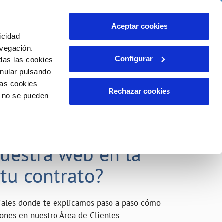
o
Actualidad
Ayuda
Contáctanos
Aceptar cookies
icidad
Área de clientes
s compromisos
avegación.
Configurar
das las cookies
anular pulsando
INCIDENCIAS
las cookies
Comunica anomalías o posibles
Rechazar cookies
o no se pueden
fraudes
liente)
o
Reclamaciones
acarle el máximo
nuestra web en la
 tu contrato?
riales donde te explicamos paso a paso cómo
tiones en nuestro Área de Clientes