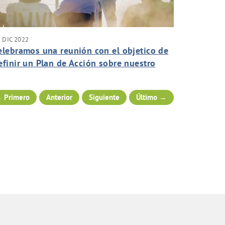
 DIC 2022
elebramos una reunión con el objetico de
efinir un Plan de Acción sobre nuestro
acto Social.
 Primero
Anterior
Siguiente
Último →