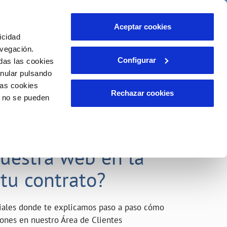
o
Actualidad
Ayuda
Contáctanos
Aceptar cookies
icidad
Área de clientes
s compromisos
avegación.
Configurar
das las cookies
anular pulsando
INCIDENCIAS
las cookies
Comunica anomalías o posibles
Rechazar cookies
o no se pueden
fraudes
liente)
o
Reclamaciones
acarle el máximo
nuestra web en la
 tu contrato?
riales donde te explicamos paso a paso cómo
tiones en nuestro Área de Clientes