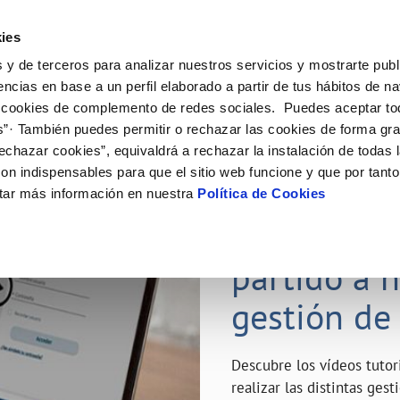
ES
Emple
ies
 y de terceros para analizar nuestros servicios y mostrarte publ
ne
Tu Servicio
Tu Agua
Conócenos
Nuestro
encias en base a un perfil elaborado a partir de tus hábitos de n
 cookies de complemento de redes sociales. Puedes aceptar to
s”· También puedes permitir o rechazar las cookies de forma gr
N AL CLIENTE
D
Y CUMPLIMIENTO
NTRATOS
COMPROMISO DE SERVICIO
CUIDADOS DEL AGUA
MODIFICACIÓN DE DATOS
echazar cookies”, equivaldrá a rechazar la instalación de todas 
AS DE GESTIÓN Y CERTIFICADOS
 de contacto
calidad del agua
bio de titular
Carta de compromisos
Consejos de ahorro
Actualizar datos bancarios
on indispensables para que el sitio web funcione y que por tant
a de suministro
Customer Counsel (Defensa del c
Depósitos de reserva
Actualizar datos de domicili
23 ABR 2020
tar más información en nuestra
Política de Cookies
via
a de suministro
Normativa del servicio
Actualizar datos personales
¿Quieres s
icitud de Acometida
Junta de Arbitraje
obras y afectaciones
umentación contratación
Programa CONTIGO
partido a 
ación de fuga interior
gestión de
VER TODAS LAS GESTIONES
Descubre los vídeos tuto
realizar las distintas ges