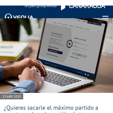
txt.part.group.veolia
Menu 
23 ABR 2020
¿Quieres sacarle el máximo partido a