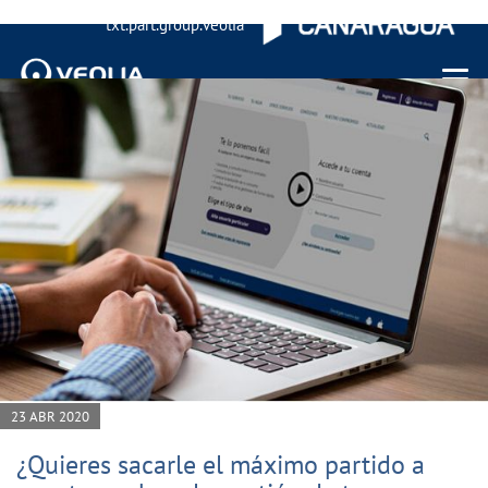
txt.part.group.veolia
Menu 
23 ABR 2020
¿Quieres sacarle el máximo partido a