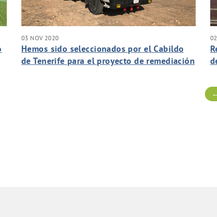
03 NOV 2020
0
o
Hemos sido seleccionados por el Cabildo
R
de Tenerife para el proyecto de remediación
d
de las urgencias del barranco de Guasiegre
C
en el Complejo Ambiental de Tenerife.
m
←