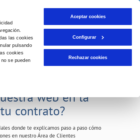
o
Actualidad
Ayuda
Contáctanos
Aceptar cookies
icidad
Área de clientes
s compromisos
avegación.
Configurar
das las cookies
anular pulsando
INCIDENCIAS
las cookies
Comunica anomalías o posibles
Rechazar cookies
o no se pueden
fraudes
liente)
o
Reclamaciones
acarle el máximo
nuestra web en la
 tu contrato?
riales donde te explicamos paso a paso cómo
tiones en nuestro Área de Clientes