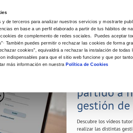
ES
Emple
ies
 y de terceros para analizar nuestros servicios y mostrarte publ
ne
Tu Servicio
Tu Agua
Conócenos
Nuestro
encias en base a un perfil elaborado a partir de tus hábitos de n
 cookies de complemento de redes sociales. Puedes aceptar to
s”· También puedes permitir o rechazar las cookies de forma gr
N AL CLIENTE
D
Y CUMPLIMIENTO
NTRATOS
COMPROMISO DE SERVICIO
CUIDADOS DEL AGUA
MODIFICACIÓN DE DATOS
echazar cookies”, equivaldrá a rechazar la instalación de todas 
AS DE GESTIÓN Y CERTIFICADOS
 de contacto
calidad del agua
bio de titular
Carta de compromisos
Consejos de ahorro
Actualizar datos bancarios
on indispensables para que el sitio web funcione y que por tant
a de suministro
Customer Counsel (Defensa del c
Depósitos de reserva
Actualizar datos de domicili
23 ABR 2020
tar más información en nuestra
Política de Cookies
via
a de suministro
Normativa del servicio
Actualizar datos personales
¿Quieres s
icitud de Acometida
Junta de Arbitraje
obras y afectaciones
umentación contratación
Programa CONTIGO
partido a 
ación de fuga interior
gestión de
VER TODAS LAS GESTIONES
Descubre los vídeos tuto
realizar las distintas ges