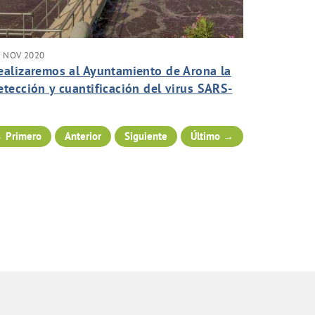
2 NOV 2020
ealizaremos al Ayuntamiento de Arona la
etección y cuantificación del virus SARS-
oV-2 por técnicas rápidas PCR para
onitorizar sus aguas residuales.
 Primero
Anterior
Siguiente
Último →