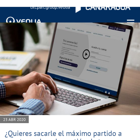
txt.part.group.veolia
Menu 
23 ABR 2020
¿Quieres sacarle el máximo partido a