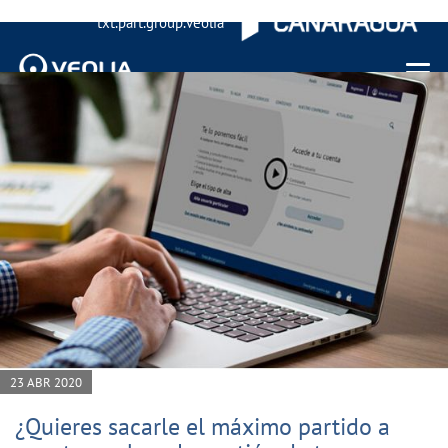
txt.part.group.veolia
Menu 
23 ABR 2020
¿Quieres sacarle el máximo partido a