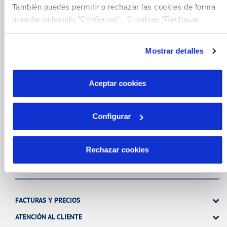
También puedes permitir o rechazar las cookies de forma
granular pulsando “Configurar”. Si pulsas “Rechazar
FACTURAS, PAGOS Y CONSUMOS
cookies”, equivaldrá a rechazar la instalación de todas las
CONTRATOS
cookies salvo las necesarias que son indispensables para
Mostrar detalles
MODIFICACIÓN DE DATOS
que el sitio web funcione y que por tanto no se pueden
desactivar. Puedes consultar más información en
INCIDENCIAS
nuestra
Política de Cookies
Aceptar cookies
TODAS LAS GESTIONES
Configurar
OTRAS GESTIONES
Rechazar cookies
Tu Servicio
FACTURAS Y PRECIOS
ATENCIÓN AL CLIENTE