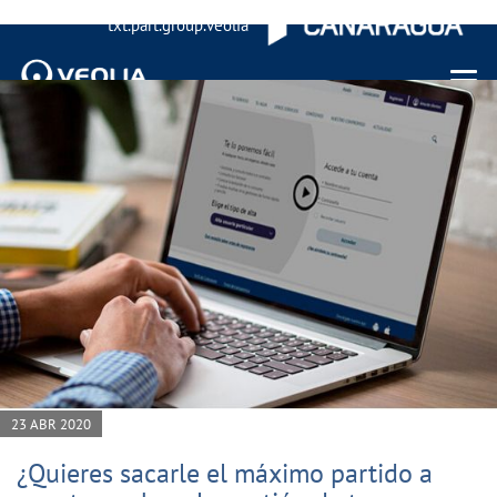
txt.part.group.veolia
Menu 
23 ABR 2020
¿Quieres sacarle el máximo partido a