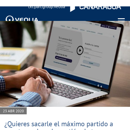
txt.part.group.veolia
Menu 
23 ABR 2020
¿Quieres sacarle el máximo partido a