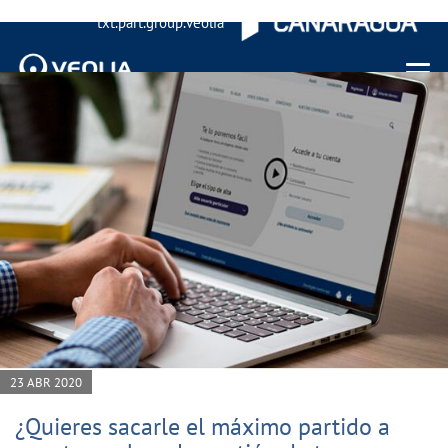
txt.part.group.veolia
Menu 
23 ABR 2020
¿Quieres sacarle el máximo partido a