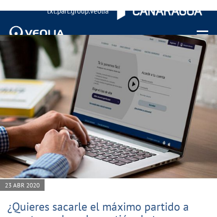
txt.part.group.veolia
Menu 
23 ABR 2020
¿Quieres sacarle el máximo partido a