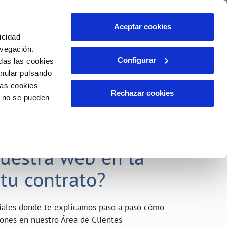
o
Actualidad
Ayuda
Contáctanos
Aceptar cookies
icidad
Área de clientes
s compromisos
avegación.
Configurar
das las cookies
anular pulsando
INCIDENCIAS
las cookies
Comunica anomalías o posibles
Rechazar cookies
o no se pueden
fraudes
liente)
o
Reclamaciones
acarle el máximo
nuestra web en la
 tu contrato?
riales donde te explicamos paso a paso cómo
tiones en nuestro Área de Clientes