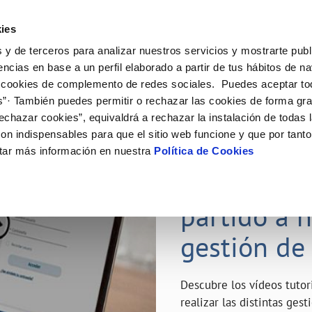
ES
Emple
ies
 y de terceros para analizar nuestros servicios y mostrarte publ
ne
Tu Servicio
Tu Agua
Conócenos
Nuestro
encias en base a un perfil elaborado a partir de tus hábitos de n
 cookies de complemento de redes sociales. Puedes aceptar to
s”· También puedes permitir o rechazar las cookies de forma gr
N AL CLIENTE
D
Y CUMPLIMIENTO
NTRATOS
COMPROMISO DE SERVICIO
CUIDADOS DEL AGUA
MODIFICACIÓN DE DATOS
echazar cookies”, equivaldrá a rechazar la instalación de todas 
AS DE GESTIÓN Y CERTIFICADOS
 de contacto
calidad del agua
bio de titular
Carta de compromisos
Consejos de ahorro
Actualizar datos bancarios
on indispensables para que el sitio web funcione y que por tant
a de suministro
Customer Counsel (Defensa del c
Depósitos de reserva
Actualizar datos de domicili
23 ABR 2020
tar más información en nuestra
Política de Cookies
via
a de suministro
Normativa del servicio
Actualizar datos personales
¿Quieres s
icitud de Acometida
Junta de Arbitraje
obras y afectaciones
umentación contratación
Programa CONTIGO
partido a 
ación de fuga interior
gestión de
VER TODAS LAS GESTIONES
Descubre los vídeos tuto
realizar las distintas ges