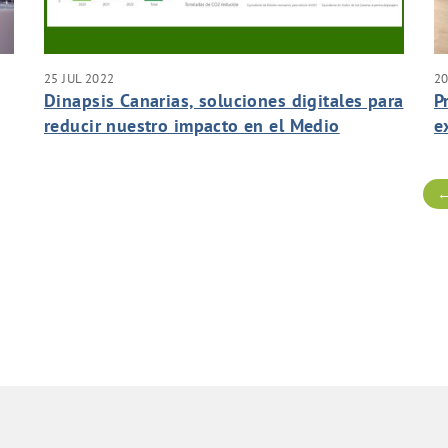
25 JUL 2022
20
Dinapsis Canarias, soluciones digitales para
P
reducir nuestro impacto en el Medio
e
Ambiente
C
←