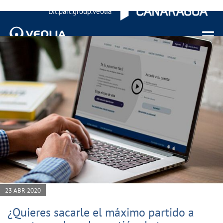
txt.part.group.veolia
Menu 
23 ABR 2020
¿Quieres sacarle el máximo partido a