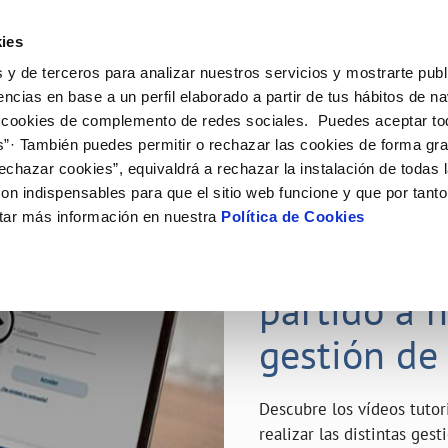
ES
Emple
ies
 y de terceros para analizar nuestros servicios y mostrarte publ
ne
Tu Servicio
Tu Agua
Conócenos
Nuestro
encias en base a un perfil elaborado a partir de tus hábitos de n
 cookies de complemento de redes sociales. Puedes aceptar to
s”· También puedes permitir o rechazar las cookies de forma gr
N AL CLIENTE
D
Y CUMPLIMIENTO
NTRATOS
COMPROMISO DE SERVICIO
CUIDADOS DEL AGUA
MODIFICACIÓN DE DATOS
echazar cookies”, equivaldrá a rechazar la instalación de todas 
AS DE GESTIÓN Y CERTIFICADOS
 de contacto
calidad del agua
bio de titular
Carta de compromisos
Consejos de ahorro
Actualizar datos bancarios
on indispensables para que el sitio web funcione y que por tant
a de suministro
Customer Counsel (Defensa del c
Depósitos de reserva
Actualizar datos de domicili
23 ABR 2020
tar más información en nuestra
Política de Cookies
via
a de suministro
Normativa del servicio
Actualizar datos personales
¿Quieres s
icitud de Acometida
Junta de Arbitraje
obras y afectaciones
umentación contratación
Programa CONTIGO
partido a 
ación de fuga interior
gestión de
VER TODAS LAS GESTIONES
Descubre los vídeos tuto
realizar las distintas ges