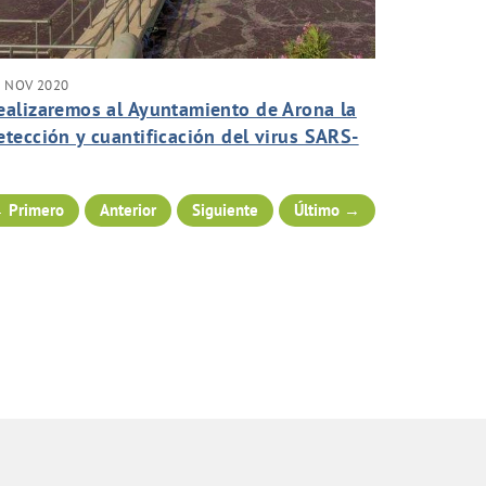
2 NOV 2020
ealizaremos al Ayuntamiento de Arona la
etección y cuantificación del virus SARS-
oV-2 por técnicas rápidas PCR para
onitorizar sus aguas residuales.
 Primero
Anterior
Siguiente
Último →