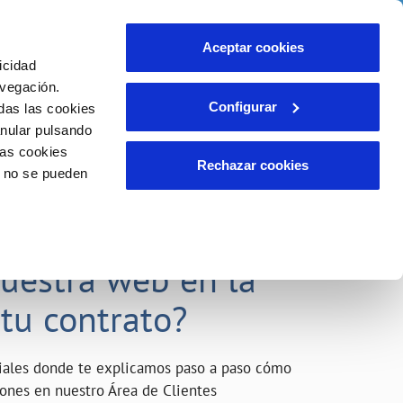
o
Actualidad
Ayuda
Contáctanos
Aceptar cookies
icidad
Área de clientes
s compromisos
avegación.
Configurar
das las cookies
anular pulsando
INCIDENCIAS
las cookies
Comunica anomalías o posibles
Rechazar cookies
o no se pueden
fraudes
liente)
o
Reclamaciones
acarle el máximo
nuestra web en la
 tu contrato?
riales donde te explicamos paso a paso cómo
tiones en nuestro Área de Clientes