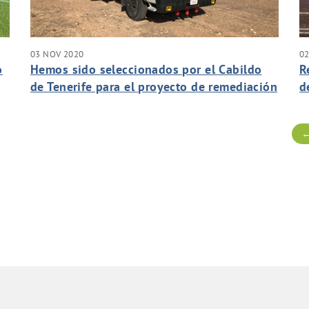
03 NOV 2020
0
o
Hemos sido seleccionados por el Cabildo
R
de Tenerife para el proyecto de remediación
d
de las urgencias del barranco de Guasiegre
C
en el Complejo Ambiental de Tenerife.
m
←