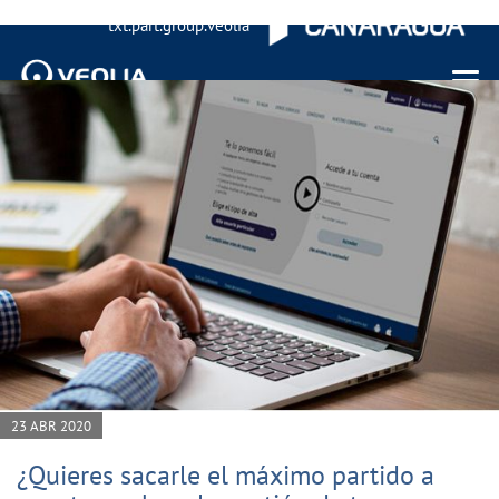
txt.part.group.veolia
Menu 
23 ABR 2020
¿Quieres sacarle el máximo partido a