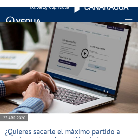
txt.part.group.veolia
Menu 
23 ABR 2020
¿Quieres sacarle el máximo partido a