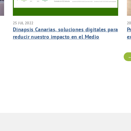
25 JUL 2022
20
Dinapsis Canarias, soluciones digitales para
P
reducir nuestro impacto en el Medio
e
Ambiente
C
←