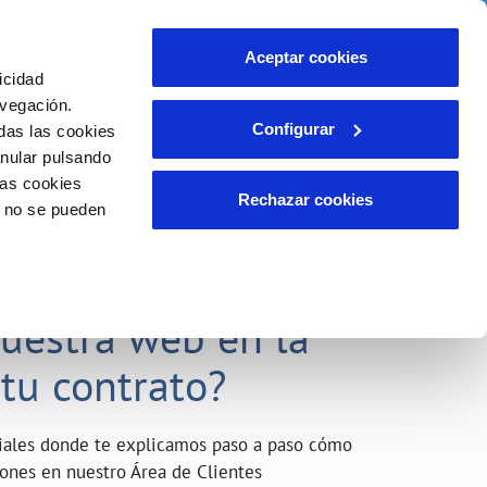
o
Actualidad
Ayuda
Contáctanos
Aceptar cookies
icidad
Área de clientes
s compromisos
avegación.
Configurar
das las cookies
anular pulsando
INCIDENCIAS
las cookies
Comunica anomalías o posibles
Rechazar cookies
o no se pueden
fraudes
liente)
o
Reclamaciones
acarle el máximo
nuestra web en la
 tu contrato?
riales donde te explicamos paso a paso cómo
tiones en nuestro Área de Clientes