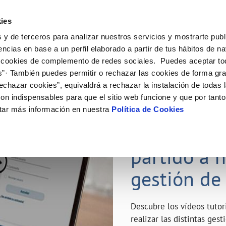
ES
Emple
ies
 y de terceros para analizar nuestros servicios y mostrarte publ
ne
Tu Servicio
Tu Agua
Conócenos
Nuestro
encias en base a un perfil elaborado a partir de tus hábitos de n
 cookies de complemento de redes sociales. Puedes aceptar to
s”· También puedes permitir o rechazar las cookies de forma gr
N AL CLIENTE
D
Y CUMPLIMIENTO
NTRATOS
COMPROMISO DE SERVICIO
CUIDADOS DEL AGUA
MODIFICACIÓN DE DATOS
echazar cookies”, equivaldrá a rechazar la instalación de todas 
AS DE GESTIÓN Y CERTIFICADOS
 de contacto
calidad del agua
bio de titular
Carta de compromisos
Consejos de ahorro
Actualizar datos bancarios
on indispensables para que el sitio web funcione y que por tant
a de suministro
Customer Counsel (Defensa del c
Depósitos de reserva
Actualizar datos de domicili
23 ABR 2020
tar más información en nuestra
Política de Cookies
via
a de suministro
Normativa del servicio
Actualizar datos personales
¿Quieres s
icitud de Acometida
Junta de Arbitraje
obras y afectaciones
umentación contratación
Programa CONTIGO
partido a 
ación de fuga interior
gestión de
VER TODAS LAS GESTIONES
Descubre los vídeos tuto
realizar las distintas ges