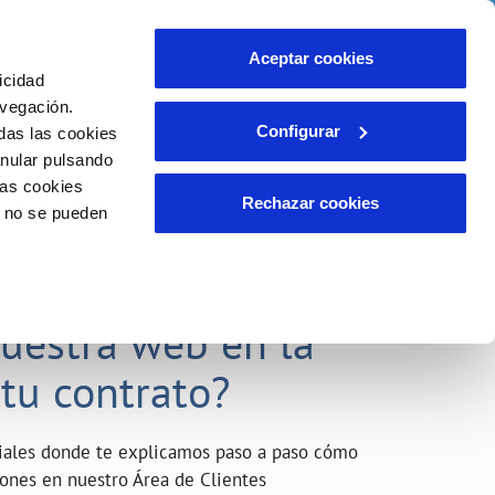
o
Actualidad
Ayuda
Contáctanos
Aceptar cookies
icidad
Área de clientes
s compromisos
avegación.
Configurar
das las cookies
anular pulsando
INCIDENCIAS
las cookies
Comunica anomalías o posibles
Rechazar cookies
o no se pueden
fraudes
liente)
o
Reclamaciones
acarle el máximo
nuestra web en la
 tu contrato?
riales donde te explicamos paso a paso cómo
tiones en nuestro Área de Clientes