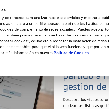
ES
Emple
ies
 y de terceros para analizar nuestros servicios y mostrarte publ
ne
Tu Servicio
Tu Agua
Conócenos
Nuestro
encias en base a un perfil elaborado a partir de tus hábitos de n
 cookies de complemento de redes sociales. Puedes aceptar to
s”· También puedes permitir o rechazar las cookies de forma gr
N AL CLIENTE
D
Y CUMPLIMIENTO
NTRATOS
COMPROMISO DE SERVICIO
CUIDADOS DEL AGUA
MODIFICACIÓN DE DATOS
echazar cookies”, equivaldrá a rechazar la instalación de todas 
AS DE GESTIÓN Y CERTIFICADOS
 de contacto
calidad del agua
bio de titular
Carta de compromisos
Consejos de ahorro
Actualizar datos bancarios
on indispensables para que el sitio web funcione y que por tant
a de suministro
Customer Counsel (Defensa del c
Depósitos de reserva
Actualizar datos de domicili
23 ABR 2020
tar más información en nuestra
Política de Cookies
via
a de suministro
Normativa del servicio
Actualizar datos personales
¿Quieres s
icitud de Acometida
Junta de Arbitraje
obras y afectaciones
umentación contratación
Programa CONTIGO
partido a 
ación de fuga interior
gestión de
VER TODAS LAS GESTIONES
Descubre los vídeos tuto
realizar las distintas ges