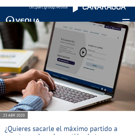
txt.part.group.veolia
Menu 
23 ABR 2020
¿Quieres sacarle el máximo partido a