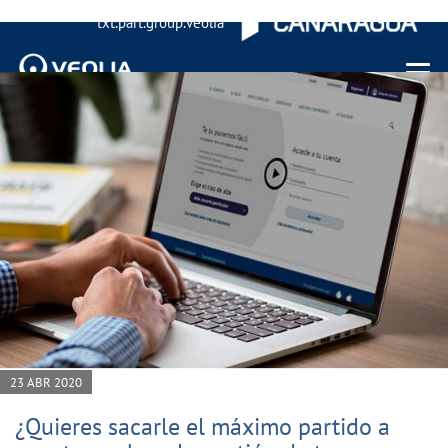
txt.part.group.veolia
Menu 
23 ABR 2020
¿Quieres sacarle el máximo partido a