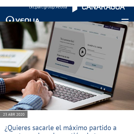
txt.part.group.veolia
Menu 
23 ABR 2020
¿Quieres sacarle el máximo partido a