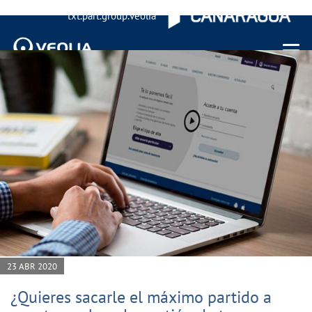
txt.part.group.veolia
Menu 
23 ABR 2020
¿Quieres sacarle el máximo partido a