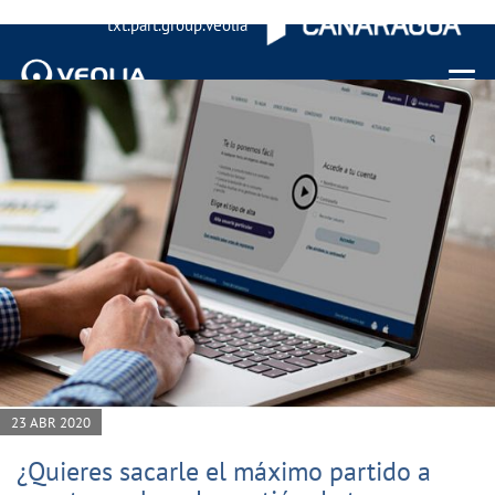
txt.part.group.veolia
Menu 
23 ABR 2020
¿Quieres sacarle el máximo partido a