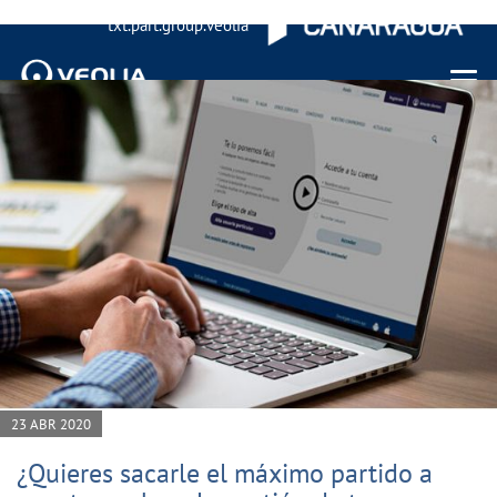
txt.part.group.veolia
Menu 
23 ABR 2020
¿Quieres sacarle el máximo partido a