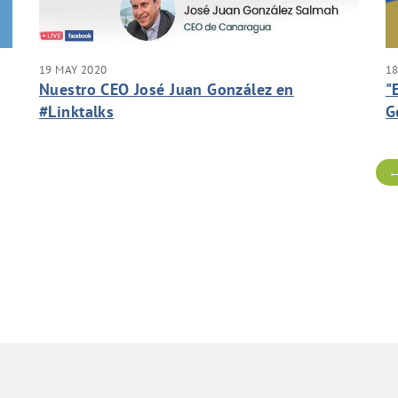
19 MAY 2020
18
Nuestro CEO José Juan González en
"
#Linktalks
G
e
D
←