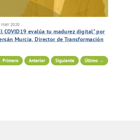
 MAY 2020
El COVID19 evalúa tu madurez digital" por
ersán Murcia, Director de Transformación
igital y Seguridad de la Información.
 Primero
Anterior
Siguiente
Último →