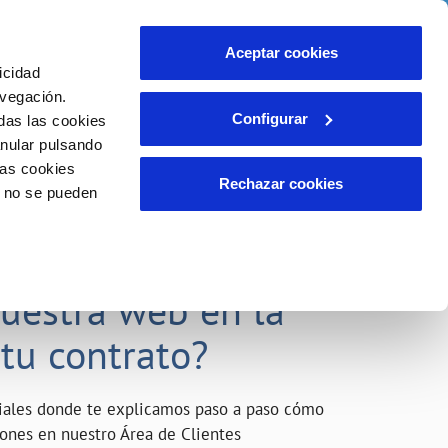
o
Actualidad
Ayuda
Contáctanos
Aceptar cookies
icidad
Área de clientes
s compromisos
avegación.
Configurar
das las cookies
anular pulsando
INCIDENCIAS
las cookies
Comunica anomalías o posibles
Rechazar cookies
o no se pueden
fraudes
liente)
o
Reclamaciones
acarle el máximo
nuestra web en la
 tu contrato?
riales donde te explicamos paso a paso cómo
tiones en nuestro Área de Clientes