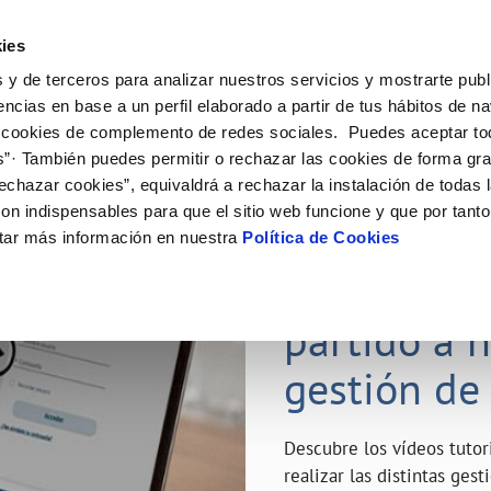
ES
Emple
ies
 y de terceros para analizar nuestros servicios y mostrarte publ
ne
Tu Servicio
Tu Agua
Conócenos
Nuestro
encias en base a un perfil elaborado a partir de tus hábitos de n
 cookies de complemento de redes sociales. Puedes aceptar to
s”· También puedes permitir o rechazar las cookies de forma gr
N AL CLIENTE
D
Y CUMPLIMIENTO
NTRATOS
COMPROMISO DE SERVICIO
CUIDADOS DEL AGUA
MODIFICACIÓN DE DATOS
echazar cookies”, equivaldrá a rechazar la instalación de todas 
AS DE GESTIÓN Y CERTIFICADOS
 de contacto
calidad del agua
bio de titular
Carta de compromisos
Consejos de ahorro
Actualizar datos bancarios
on indispensables para que el sitio web funcione y que por tant
a de suministro
Customer Counsel (Defensa del c
Depósitos de reserva
Actualizar datos de domicili
23 ABR 2020
tar más información en nuestra
Política de Cookies
via
a de suministro
Normativa del servicio
Actualizar datos personales
¿Quieres s
icitud de Acometida
Junta de Arbitraje
obras y afectaciones
umentación contratación
Programa CONTIGO
partido a 
ación de fuga interior
gestión de
VER TODAS LAS GESTIONES
Descubre los vídeos tuto
realizar las distintas ges