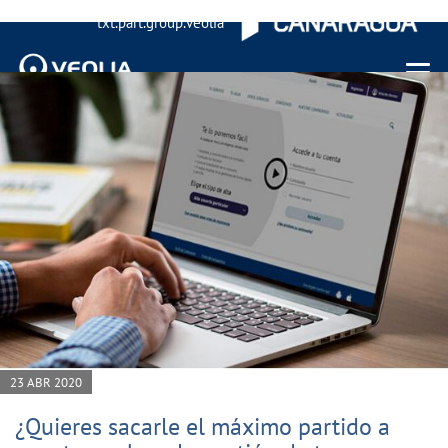
txt.part.group.veolia
Menu 
23 ABR 2020
¿Quieres sacarle el máximo partido a