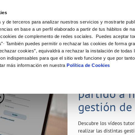
ES
Emple
ies
 y de terceros para analizar nuestros servicios y mostrarte publ
ne
Tu Servicio
Tu Agua
Conócenos
Nuestro
encias en base a un perfil elaborado a partir de tus hábitos de n
 cookies de complemento de redes sociales. Puedes aceptar to
s”· También puedes permitir o rechazar las cookies de forma gr
N AL CLIENTE
D
Y CUMPLIMIENTO
NTRATOS
COMPROMISO DE SERVICIO
CUIDADOS DEL AGUA
MODIFICACIÓN DE DATOS
echazar cookies”, equivaldrá a rechazar la instalación de todas 
AS DE GESTIÓN Y CERTIFICADOS
 de contacto
calidad del agua
bio de titular
Carta de compromisos
Consejos de ahorro
Actualizar datos bancarios
on indispensables para que el sitio web funcione y que por tant
a de suministro
Customer Counsel (Defensa del c
Depósitos de reserva
Actualizar datos de domicili
23 ABR 2020
tar más información en nuestra
Política de Cookies
via
a de suministro
Normativa del servicio
Actualizar datos personales
¿Quieres s
icitud de Acometida
Junta de Arbitraje
obras y afectaciones
umentación contratación
Programa CONTIGO
partido a 
ación de fuga interior
gestión de
VER TODAS LAS GESTIONES
Descubre los vídeos tuto
realizar las distintas ges