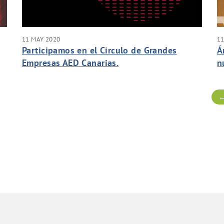
11 MAY 2020
11
Participamos en el Circulo de Grandes
Á
Empresas AED Canarias.
n
de
←