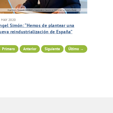
 MAY 2020
ngel Simón: “Hemos de plantear una
ueva reindustrialización de España”
 Primero
Anterior
Siguiente
Último →