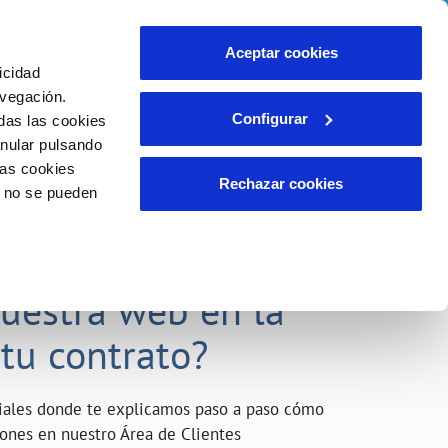
o
Actualidad
Ayuda
Contáctanos
Aceptar cookies
icidad
Área de clientes
s compromisos
avegación.
Configurar
das las cookies
anular pulsando
INCIDENCIAS
las cookies
Comunica anomalías o posibles
Rechazar cookies
o no se pueden
fraudes
liente)
o
Reclamaciones
acarle el máximo
nuestra web en la
 tu contrato?
riales donde te explicamos paso a paso cómo
tiones en nuestro Área de Clientes