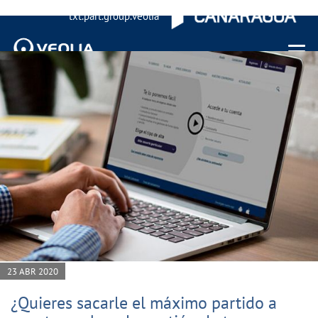
txt.part.group.veolia
Menu 
23 ABR 2020
¿Quieres sacarle el máximo partido a