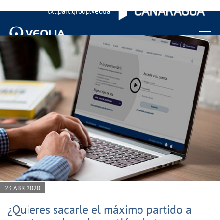
txt.part.group.veolia
Menu 
23 ABR 2020
¿Quieres sacarle el máximo partido a