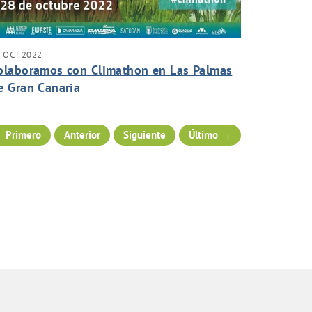
 OCT 2022
olaboramos con Climathon en Las Palmas
e Gran Canaria
 Primero
Anterior
Siguiente
Último →