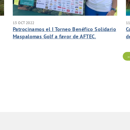
13 OCT 2022
11
Patrocinamos el I Torneo Benéfico Solidario
C
Maspalomas Golf a favor de AFTEC.
d
←