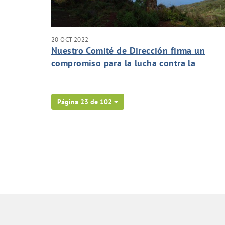
20 OCT 2022
Nuestro Comité de Dirección firma un
compromiso para la lucha contra la
Emergencia Climática
Página 23 de 102