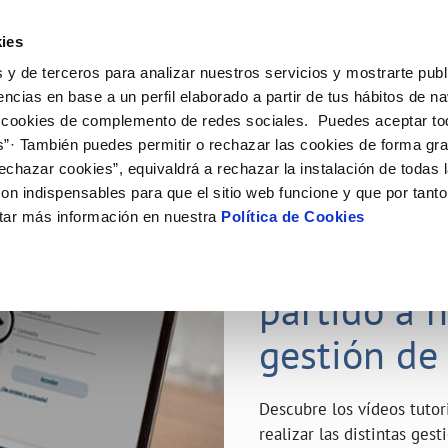
ES
Emple
ies
 y de terceros para analizar nuestros servicios y mostrarte publ
ne
Tu Servicio
Tu Agua
Conócenos
Nuestro
encias en base a un perfil elaborado a partir de tus hábitos de n
 cookies de complemento de redes sociales. Puedes aceptar to
s”· También puedes permitir o rechazar las cookies de forma gr
N AL CLIENTE
D
Y CUMPLIMIENTO
NTRATOS
COMPROMISO DE SERVICIO
CUIDADOS DEL AGUA
MODIFICACIÓN DE DATOS
echazar cookies”, equivaldrá a rechazar la instalación de todas 
AS DE GESTIÓN Y CERTIFICADOS
 de contacto
calidad del agua
bio de titular
Carta de compromisos
Consejos de ahorro
Actualizar datos bancarios
on indispensables para que el sitio web funcione y que por tant
a de suministro
Customer Counsel (Defensa del c
Depósitos de reserva
Actualizar datos de domicili
23 ABR 2020
tar más información en nuestra
Política de Cookies
via
a de suministro
Normativa del servicio
Actualizar datos personales
¿Quieres s
icitud de Acometida
Junta de Arbitraje
obras y afectaciones
umentación contratación
Programa CONTIGO
partido a 
ación de fuga interior
gestión de
VER TODAS LAS GESTIONES
Descubre los vídeos tuto
realizar las distintas ges