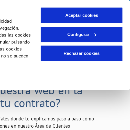
o
Actualidad
Ayuda
Contáctanos
Aceptar cookies
icidad
Área de clientes
s compromisos
avegación.
Configurar
das las cookies
anular pulsando
INCIDENCIAS
las cookies
Comunica anomalías o posibles
Rechazar cookies
o no se pueden
fraudes
liente)
o
Reclamaciones
acarle el máximo
nuestra web en la
 tu contrato?
riales donde te explicamos paso a paso cómo
tiones en nuestro Área de Clientes